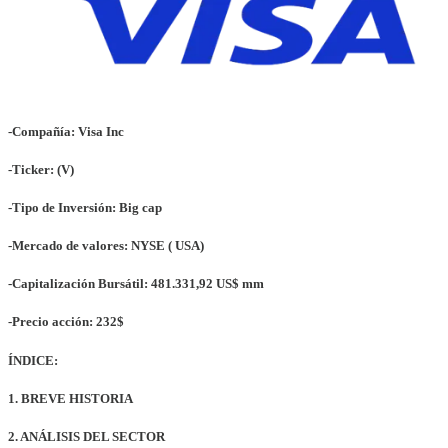
-Compañía:
Visa Inc
-Ticker:
(V)
-Tipo de Inversión:
Big cap
-Mercado de valores:
NYSE ( USA)
-Capitalización Bursátil:
481.331,92 US$ mm
-Precio acción:
232$
ÍNDICE:
1. BREVE HISTORIA
2. ANÁLISIS DEL SECTOR