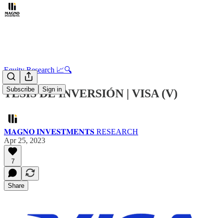
Equity Research 📈🔍
Subscribe
Sign in
TESIS DE INVERSIÓN | VISA (V)
𝐌𝐀𝐆𝐍𝐎 𝐈𝐍𝐕𝐄𝐒𝐓𝐌𝐄𝐍𝐓𝐒 RESEARCH
Apr 25, 2023
7
Share